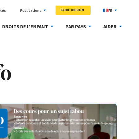
FAIRE UN DON
ités
Publications
FR
DROITS DE L'ENFANT
PAR PAYS
AIDER
fo