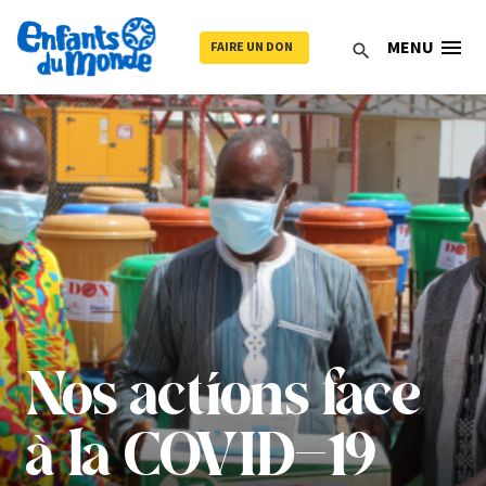
menu
MENU
FAIRE UN DON
search
Nos actions face
à la COVID-19