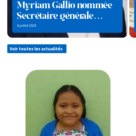
Myriam Gallio nommée
Secrétaire générale
d’Enfants du Monde
6 juillet 2026
6
« >
« >
Lire la suite
Voir toutes les actualités
juillet 2026