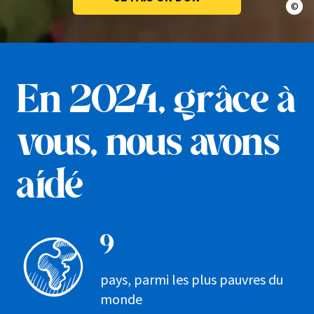
© En
En 2024,
grâce à
vous,
nous avons
aidé
9
pays, parmi les plus pauvres du
monde