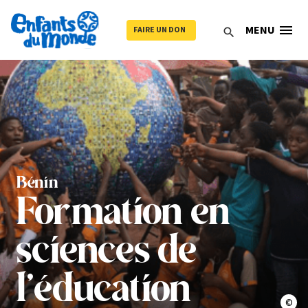
menu
MENU
FAIRE UN DON
search
Bénin
Formation en
sciences de
l’éducation
© En