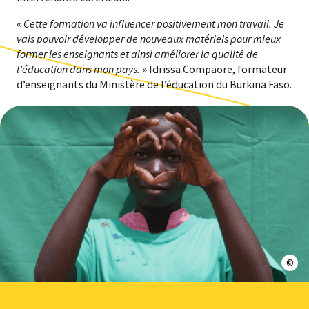
«
Cette formation va influencer positivement mon travail. Je
vais pouvoir développer de nouveaux matériels pour mieux
former les enseignants et ainsi améliorer la qualité de
l’éducation dans mon pays.
» Idrissa Compaore, formateur
d’enseignants du Ministère de l’éducation du Burkina Faso.
© En