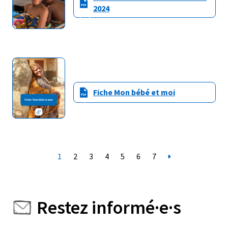
2024
Fiche Mon bébé et moi
1
2
3
4
5
6
7
Restez informé·e·s