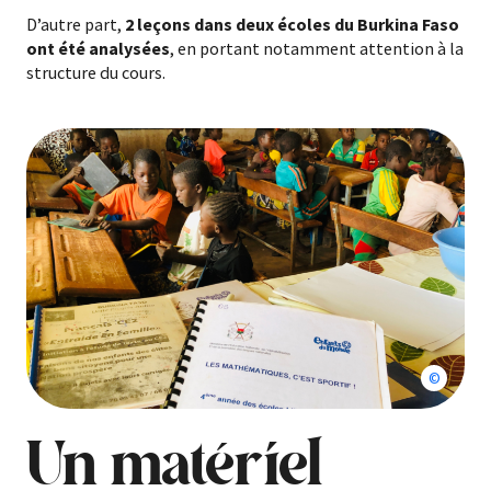
D’autre part,
2 leçons dans deux écoles du Burkina Faso
ont été analysées
, en portant notamment attention à la
structure du cours.
Jérémy B
Un matériel