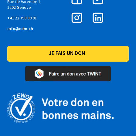
Rue de Varembé 1
1202 Genève
+41 22 798 88 81
info@edm.ch
JE FAIS UN DON