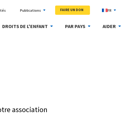
FAIRE UN DON
ités
Publications
FR
DROITS DE L'ENFANT
PAR PAYS
AIDER
otre association