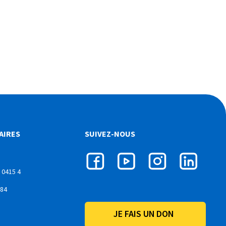
AIRES
SUIVEZ-NOUS
 0415 4
084
JE FAIS UN DON