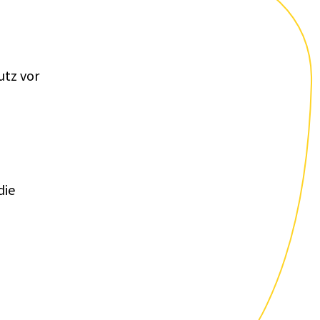
utz vor
die