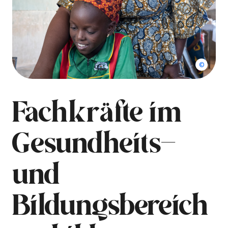
Adrien B
Fachkräfte im
Gesundheits-
und
Bildungsbereich