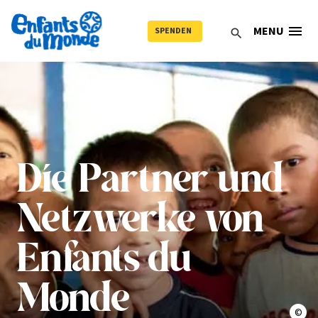
menu
MENU
SPENDEN
search
Die Partner und
Netzwerke von
Enfants du
Monde
Slaw