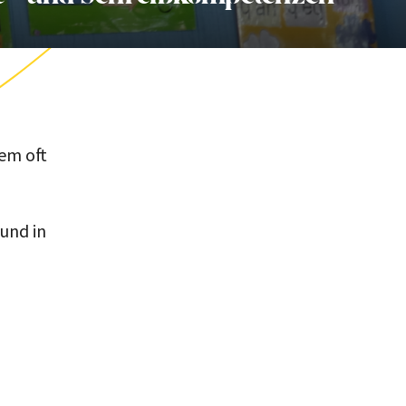
tem oft
und in