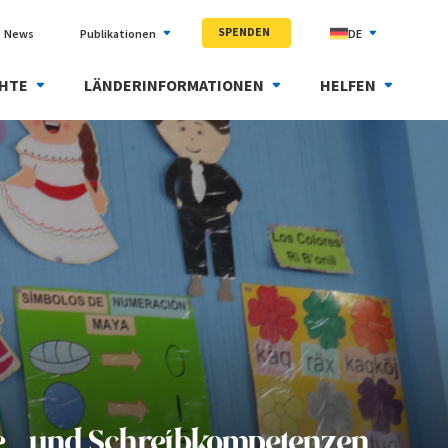
SPENDEN
News
Publikationen
DE
HTE
LÄNDERINFORMATIONEN
HELFEN
se- und Schreibkompetenzen