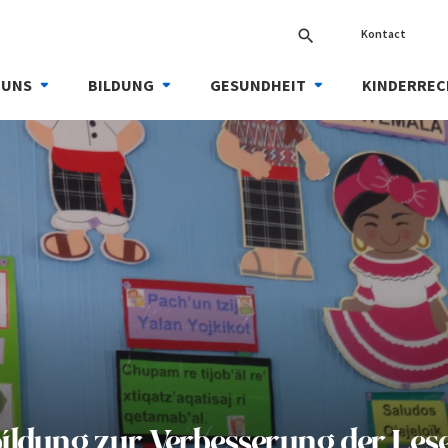
Kontact
search
 UNS
BILDUNG
GESUNDHEIT
KINDERREC
bildung zur Verbesserung der Le