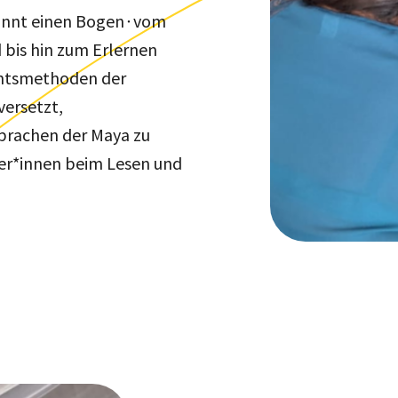
spannt einen Bogen∙vom
d bis hin zum Erlernen
ichtsmethoden der
versetzt,
Sprachen der Maya zu
ler*innen beim Lesen und