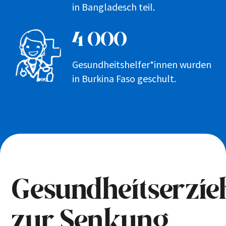
in Bangladesch teil.
4 000
Gesundheitshelfer*innen wurden
in Burkina Faso geschult.
Gesundheitserzi
zur Senkung