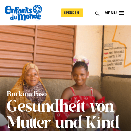
menu
MENU
SPENDEN
search
Burkina Faso
Gesundheit von
Mutter und Kind