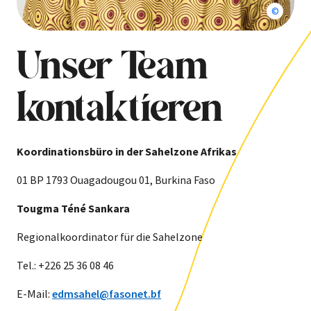
Tougma 
Unser Team
kontaktieren
Koordinationsbüro in der Sahelzone Afrikas
01 BP 1793 Ouagadougou 01, Burkina Faso
Tougma Téné Sankara
Regionalkoordinator für die Sahelzone
Tel.: +226 25 36 08 46
E-Mail:
edmsahel@fasonet.bf