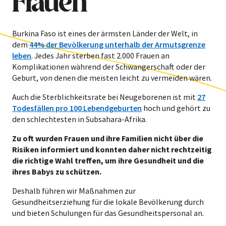
Frauen
Burkina Faso ist eines der ärmsten Länder der Welt, in
dem
44% der Bevölkerung unterhalb der Armutsgrenze
leben
. Jedes Jahr sterben fast 2.000 Frauen
an
Komplikationen während der Schwangerschaft oder der
Geburt, von denen die meisten leicht zu vermeiden wären.
Auch die Sterblichkeitsrate bei Neugeborenen ist mit
27
Todesfällen pro 100 Lebendgeburten
hoch und gehört zu
den schlechtesten in Subsahara-Afrika.
Zu oft wurden Frauen und ihre Familien nicht über die
Risiken informiert und konnten daher nicht rechtzeitig
die richtige Wahl treffen, um ihre Gesundheit und die
ihres Babys zu schützen.
Deshalb führen wir Maßnahmen zur
Gesundheitserziehung für die lokale Bevölkerung durch
und bieten Schulungen für das Gesundheitspersonal an.