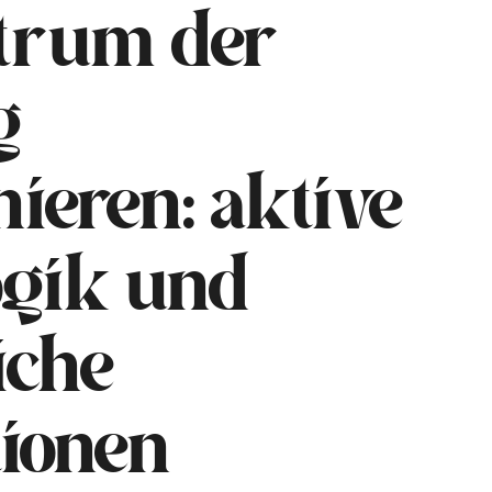
trum der
g
nieren: aktive
gik und
iche
tionen