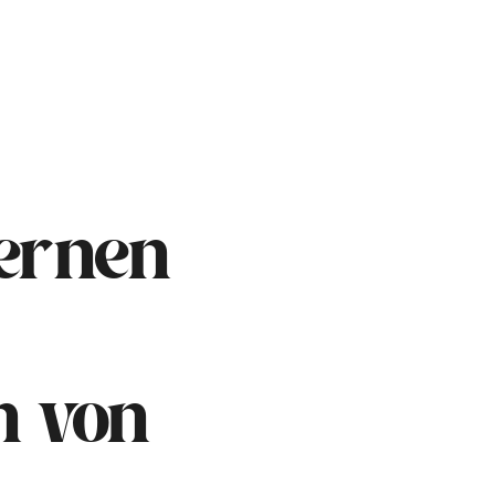
ernen
n von