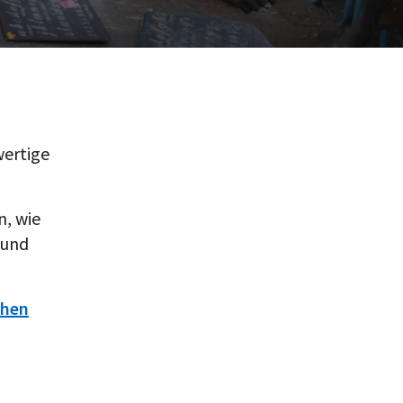
wertige
n, wie
 und
chen