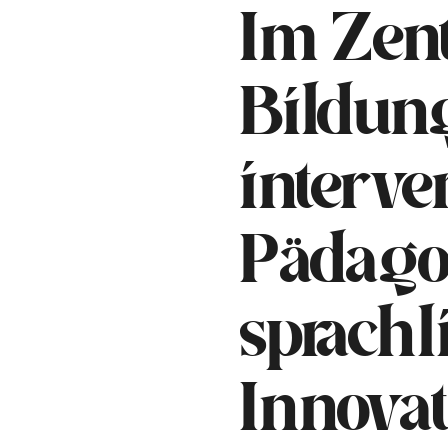
Im Zen
Bildun
interve
Pädago
sprachl
Innova