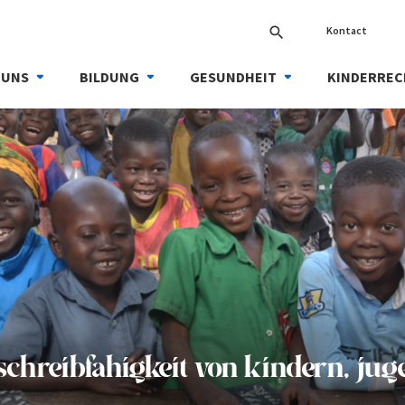
Kontact
search
 UNS
BILDUNG
GESUNDHEIT
KINDERREC
schreibfahigkeit von kindern, ju