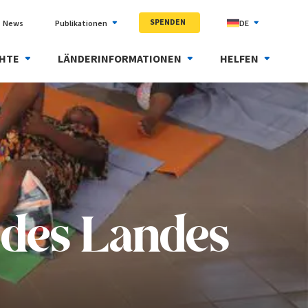
SPENDEN
News
Publikationen
DE
HTE
LÄNDERINFORMATIONEN
HELFEN
 des Landes