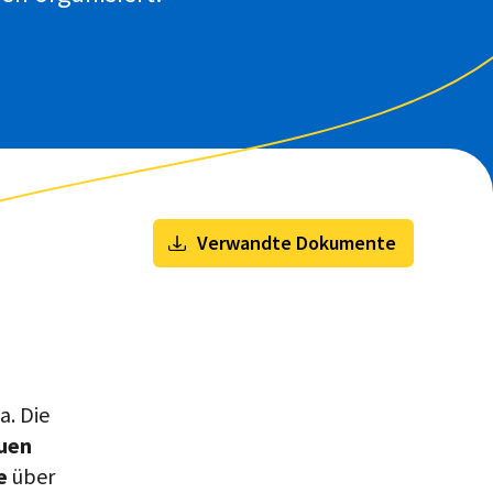
Verwandte Dokumente
a. Die
auen
se
über