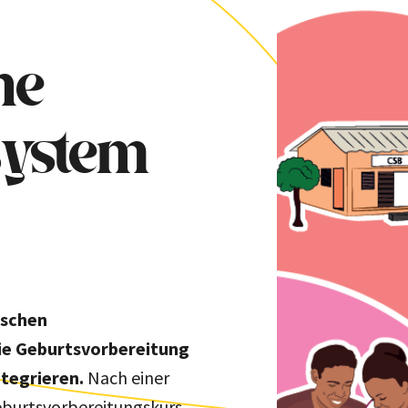
he
system
ischen
ie Geburtsvorbereitung
ntegrieren.
Nach einer
eburtsvorbereitungskurs