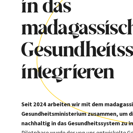
in das
madagassisc
Gesundheits
integrieren
Seit 2024 arbeiten wir mit dem madagass
Gesundheitsministerium zusammen, um d
nachhaltig in das Gesundheitssystem zu i
Pilotphase wurde der von uns entwickelte G