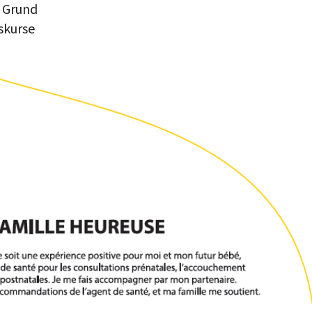
m Grund
skurse