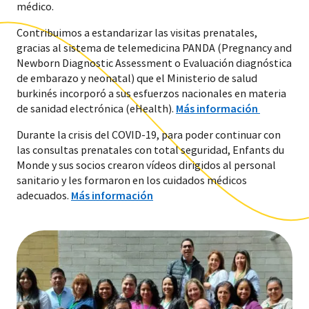
médico.
Contribuimos a estandarizar las visitas prenatales,
gracias al
sistema de telemedicina PANDA
(Pregnancy and
Newborn Diagnostic Assessment o Evaluación diagnóstica
de embarazo y neonatal) que el Ministerio de salud
burkinés incorporó a sus esfuerzos nacionales en materia
de sanidad electrónica (eHealth).
Más información
Durante la crisis del COVID-19, para poder continuar con
las consultas prenatales con total seguridad, Enfants du
Monde y sus socios crearon vídeos dirigidos al personal
sanitario y les formaron en los cuidados médicos
adecuados.
Más información