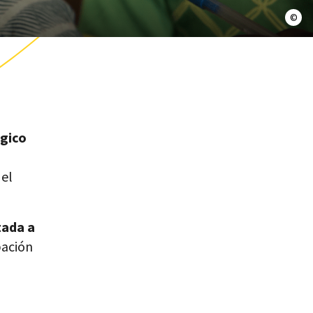
Gol
gico
 el
tada a
pación