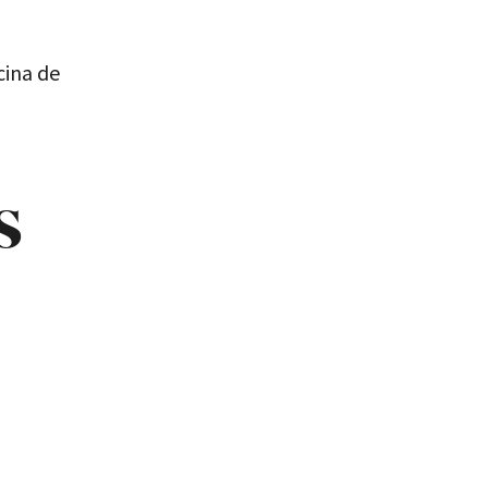
cina de
s