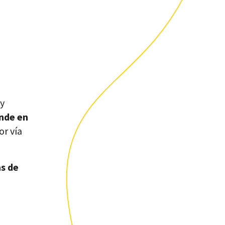
y
onde en
or vía
s de