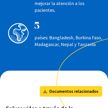
mejorar la atención a los
pacientes.
5
países: Bangladesh, Burkina Faso,
Madagascar, Nepal y Tanzania
Documentos relacionados